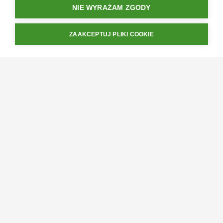
49.99
zł
NIE WYRAŻAM ZGODY
ADD TO CART
ZAAKCEPTUJ PLIKI COOKIE
„100-SIO” BLOG SP. Z O. O. | KRS 0000852393 | NIP 6692558068 | REGON
386660734