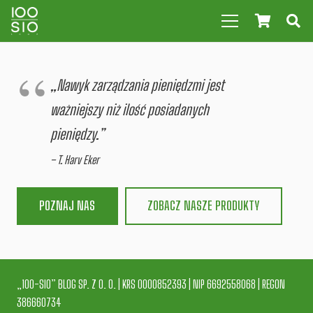
„Nawyk zarządzania pieniędzmi jest
ważniejszy niż ilość posiadanych
pieniędzy.”
– T. Harv Eker
POZNAJ NAS
ZOBACZ NASZE PRODUKTY
„100-SIO” BLOG SP. Z O. O. | KRS 0000852393 | NIP 6692558068 | REGON
386660734